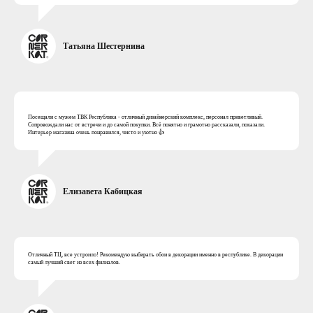
Татьяна Шестернина
Посещали с мужем ТВК Республика - отличный дизайнерский комплекс, персонал приветливый.
Сопровождали нас от встречи и до самой покупки. Всё понятно и грамотно рассказали, показали.
Интерьер магазина очень понравился, чисто и уютно 👍
Елизавета Кабицкая
Отличный ТЦ, все устроило! Рекомендую выбирать обои в декорации именно в республике. В декорации
самый лучший свет из всех филиалов.