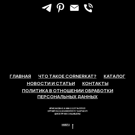
ГЛАВНАЯ
ЧТО ТАКОЕ CORNERKAT?
КАТАЛОГ
НОВОСТИ И СТАТЬИ
КОНТАКТЫ
ПОЛИТИКА В ОТНОШЕНИИ ОБРАБОТКИ
ПЕРСОНАЛЬНЫХ ДАННЫХ
ИП ИСАКОВА Е.И. ИНН 222179433505
ОГРНИП 322220200095615 Г. БАРНАУЛ
© ВСЕ ПРАВА ЗАЩИЩЕНЫ
НАВЕРХ