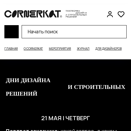
ГЛАВНАЯ
О CORNERKAT
МЕРОПРИЯТИЯ
ЖУРНАЛ
ДЛЯ ДИЗАЙНЕРОВ
Д
ДНИ ДИЗАЙНА
И СТРОИТЕЛЬНЫХ
РЕШЕНИЙ
21 МАЯ | ЧЕТВЕРГ
Портрет заказчика:
какой запрос , в каком