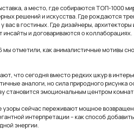
ыставка, а место, где собираются ТОП-1000 м
рных решений и искусства. Где рождаются тре
 у вас в гостиных. Где дизайнеры, архитекторы 
т инсайты и договариваются о коллаборациях.
 мы отметили, как анималистичные мотивы сно
ют, что сегодня вместо редких шкур в интерь
тичные аналоги, но сила природного рисунка 
азу становится эмоциональным центром комнат
 узоры сейчас переживают мощное возвращени
егантной интерпретации – как способ добавить
дной энергии.