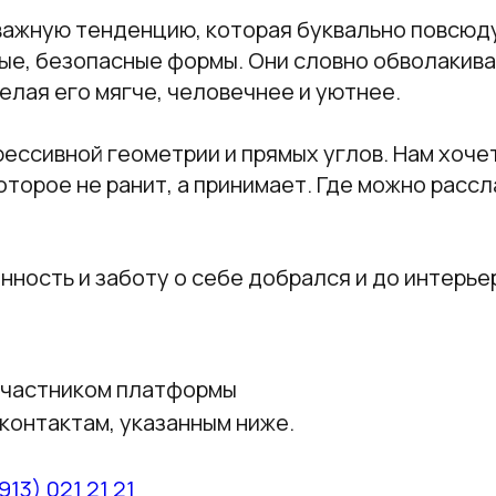
важную тенденцию, которая буквально повсюд
лые, безопасные формы. Они словно обволакив
елая его мягче, человечнее и уютнее.
рессивной геометрии и прямых углов. Нам хоче
оторое не ранит, а принимает. Где можно расс
нность и заботу о себе добрался и до интерьер
участником платформы
контактам, указанным ниже.
913) 021 21 21