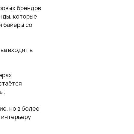
ировых брендов
нды, которые
и байеры со
ва входят в
ерах
остаётся
ы.
е, но в более
 интерьеру