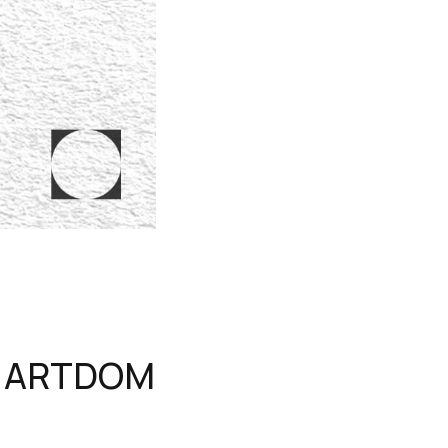
,
а ARTDOM