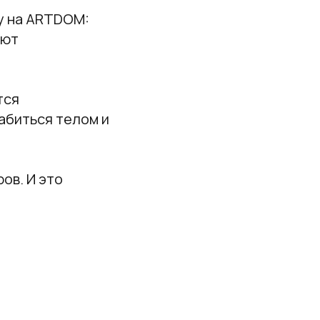
у на ARTDOM:
ают
тся
лабиться телом и
ов. И это