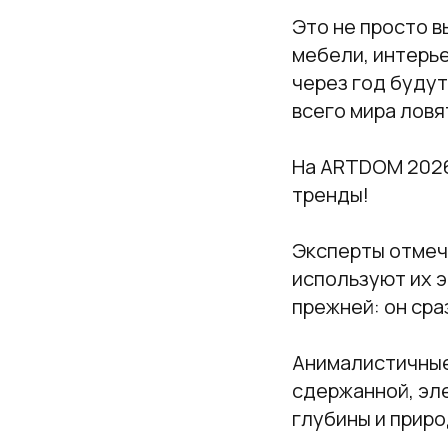
Это не просто в
мебели, интерье
через год будут
всего мира ловя
На ARTDOM 2026
тренды!
Эксперты отмеча
используют их э
прежней: он ср
Анималистичные
сдержанной, эл
глубины и приро