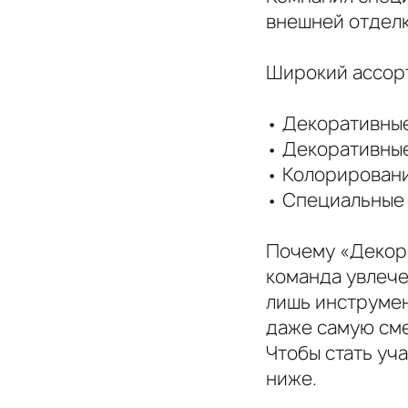
внешней отдел
Широкий ассор
• Декоративны
• Декоративные
• Колорирован
• Специальные
Почему «ДекорС
команда увлече
лишь инструмен
даже самую см
Чтобы стать уч
ниже.