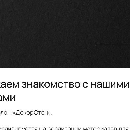
аем знакомство с нашими
ами
алон «ДекорСтен».
ализируется на реализации материалов для