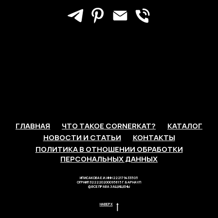
ГЛАВНАЯ
ЧТО ТАКОЕ CORNERKAT?
КАТАЛОГ
НОВОСТИ И СТАТЬИ
КОНТАКТЫ
ПОЛИТИКА В ОТНОШЕНИИ ОБРАБОТКИ
ПЕРСОНАЛЬНЫХ ДАННЫХ
ИП ИСАКОВА Е.И. ИНН 222179433505
ОГРНИП 322220200095615 Г. БАРНАУЛ
© ВСЕ ПРАВА ЗАЩИЩЕНЫ
НАВЕРХ